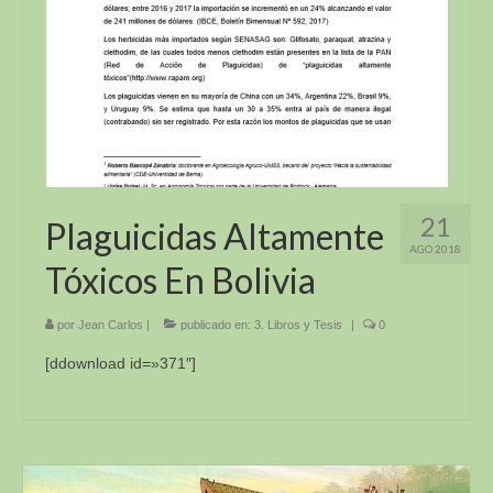
21
Plaguicidas Altamente
AGO 2018
Tóxicos En Bolivia
por
Jean Carlos
|
publicado en:
3. Libros y Tesis
|
0
[ddownload id=»371″]