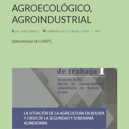
AGROECOLÓGICO,
AGROINDUSTRIAL
por
Jean Carlos
|
publicado en:
3. Libros y Tesis
|
0
[ddownload id=»260″]