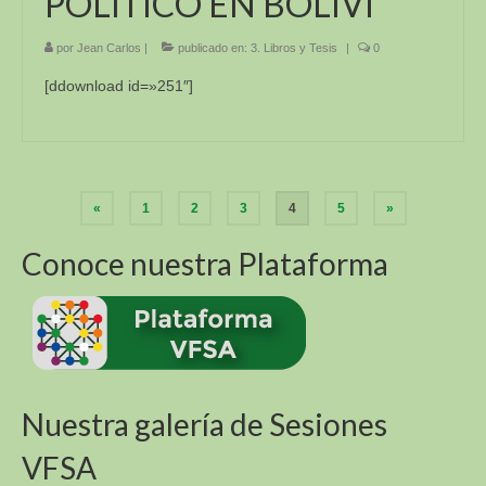
POLÍTICO EN BOLIVI
por
Jean Carlos
|
publicado en:
3. Libros y Tesis
|
0
[ddownload id=»251″]
Paginación
«
1
2
3
4
5
»
de
Conoce nuestra Plataforma
entradas
Nuestra galería de Sesiones
VFSA