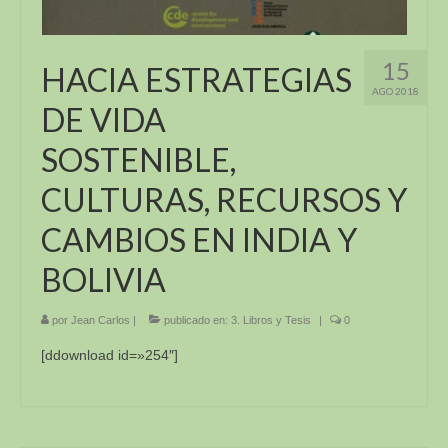
15
HACIA ESTRATEGIAS
AGO 2018
DE VIDA
SOSTENIBLE,
CULTURAS, RECURSOS Y
CAMBIOS EN INDIA Y
BOLIVIA
por
Jean Carlos
|
publicado en:
3. Libros y Tesis
|
0
[ddownload id=»254″]