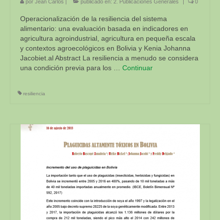
Biodiversidad de las montañas y los Objetivos de
por
Jean Carlos
|
publicado en:
2. Publicaciones Generales
|
0
Desarrollo Sostenible
Operacionalización de la resiliencia del sistema
alimentario: una evaluación basada en indicadores en
Biodiversidad de las montañas y los Objetivos de
agricultura agroindustrial, agricultura en pequeña escala
Desarrollo Sostenible
y contextos agroecológicos en Bolivia y Kenia Johanna
Jacobiet.al Abstract La resiliencia a menudo se considera
Sustentabilidad Alimentaria En America Del Sur y
una condición previa para los …
Continuar
Africa (R4D)
resiliencia