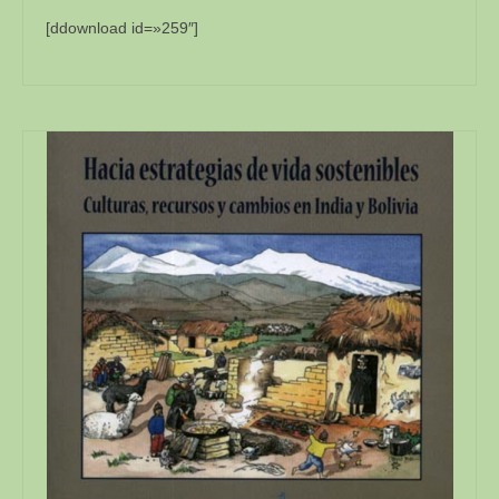
[ddownload id=»259″]