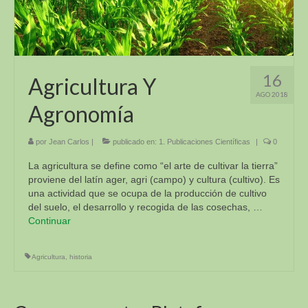
Sur y Africa (R4D)
Academia Virtual para la Sustentabilidad
Alimentaria (VFSA)
Descargas
16
Agricultura Y
AGO 2018
3. Libros y Tesis
Agronomía
Fotos E Imagenes
por
Jean Carlos
|
publicado en:
1. Publicaciones Científicas
|
0
APT Sucre
La agricultura se define como “el arte de cultivar la tierra”
proviene del latín ager, agri (campo) y cultura (cultivo). Es
APT Brasil
una actividad que se ocupa de la producción de cultivo
del suelo, el desarrollo y recogida de las cosechas, …
Blog
Continuar
Contacto
Agricultura
,
historia
VI Congreso Latinoamericano de Etnobiología del
24 al 28 de septiembre 2019 Sucre – Bolivia