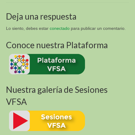
Sur y Africa (R4D)
Academia Virtual para la Sustentabilidad
Deja una respuesta
Alimentaria (VFSA)
Lo siento, debes estar
conectado
para publicar un comentario.
Descargas
Conoce nuestra Plataforma
3. Libros y Tesis
Fotos E Imagenes
APT Sucre
APT Brasil
Nuestra galería de Sesiones
Blog
VFSA
Contacto
VI Congreso Latinoamericano de Etnobiología del
24 al 28 de septiembre 2019 Sucre – Bolivia