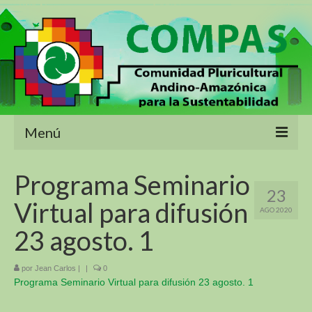
Menú
Inicio
Programa Seminario
23
Sobre Nosotros
Virtual para difusión
AGO 2020
Proyectos
23 agosto. 1
Biodiversidad de las montañas y los Objetivos
de Desarrollo Sostenible
por
Jean Carlos
|
|
0
Programa Seminario Virtual para difusión 23 agosto. 1
Sustentabilidad Alimentaria En America Del