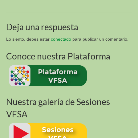
Sur y Africa (R4D)
Academia Virtual para la Sustentabilidad
Alimentaria (VFSA)
Deja una respuesta
Descargas
Lo siento, debes estar
conectado
para publicar un comentario.
3. Libros y Tesis
Conoce nuestra Plataforma
Fotos E Imagenes
APT Sucre
APT Brasil
Blog
Nuestra galería de Sesiones
Contacto
VFSA
VI Congreso Latinoamericano de Etnobiología del
24 al 28 de septiembre 2019 Sucre – Bolivia