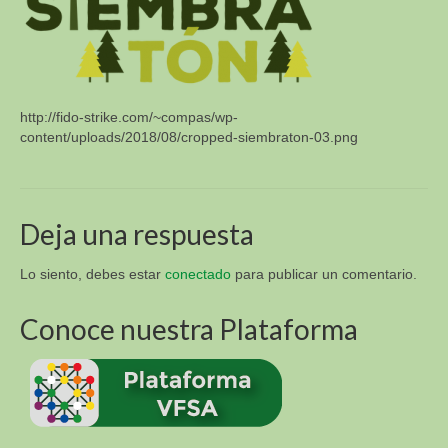
Sur y Africa (R4D)
Academia Virtual para la Sustentabilidad
Alimentaria (VFSA)
Descargas
http://fido-strike.com/~compas/wp-
content/uploads/2018/08/cropped-siembraton-03.png
3. Libros y Tesis
Fotos E Imagenes
APT Sucre
Deja una respuesta
APT Brasil
Lo siento, debes estar
conectado
para publicar un comentario.
Blog
Conoce nuestra Plataforma
Contacto
VI Congreso Latinoamericano de Etnobiología del
24 al 28 de septiembre 2019 Sucre – Bolivia