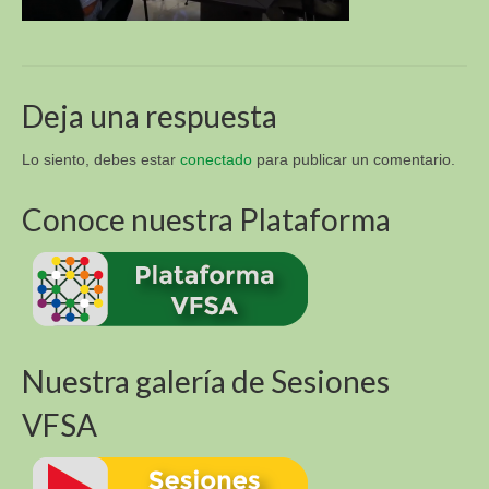
Sur y Africa (R4D)
Academia Virtual para la Sustentabilidad
Alimentaria (VFSA)
Deja una respuesta
Descargas
3. Libros y Tesis
Lo siento, debes estar
conectado
para publicar un comentario.
Fotos E Imagenes
Conoce nuestra Plataforma
APT Sucre
APT Brasil
Blog
Nuestra galería de Sesiones
Contacto
VFSA
VI Congreso Latinoamericano de Etnobiología del
24 al 28 de septiembre 2019 Sucre – Bolivia