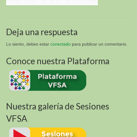
Sur y Africa (R4D)
Academia Virtual para la Sustentabilidad
Alimentaria (VFSA)
Deja una respuesta
Descargas
3. Libros y Tesis
Lo siento, debes estar
conectado
para publicar un comentario.
Fotos E Imagenes
Conoce nuestra Plataforma
APT Sucre
APT Brasil
Blog
Nuestra galería de Sesiones
Contacto
VFSA
VI Congreso Latinoamericano de Etnobiología del
24 al 28 de septiembre 2019 Sucre – Bolivia