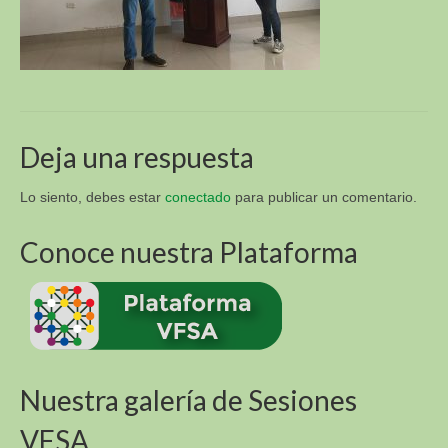
Sur y Africa (R4D)
Academia Virtual para la Sustentabilidad
Alimentaria (VFSA)
Descargas
3. Libros y Tesis
Deja una respuesta
Fotos E Imagenes
Lo siento, debes estar
conectado
para publicar un comentario.
APT Sucre
Conoce nuestra Plataforma
APT Brasil
Blog
Contacto
VI Congreso Latinoamericano de Etnobiología del
Nuestra galería de Sesiones
24 al 28 de septiembre 2019 Sucre – Bolivia
VFSA