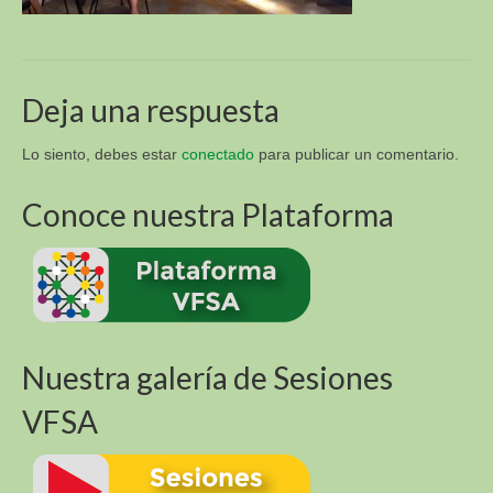
Sur y Africa (R4D)
Academia Virtual para la Sustentabilidad
Alimentaria (VFSA)
Deja una respuesta
Descargas
Lo siento, debes estar
conectado
para publicar un comentario.
3. Libros y Tesis
Fotos E Imagenes
Conoce nuestra Plataforma
APT Sucre
APT Brasil
Blog
Nuestra galería de Sesiones
Contacto
VFSA
VI Congreso Latinoamericano de Etnobiología del
24 al 28 de septiembre 2019 Sucre – Bolivia