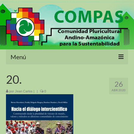
Menú
Inicio
20.
26
Sobre Nosotros
ABR 2020
por
Jean Carlos
|
|
0
Proyectos
Biodiversidad de las montañas y los Objetivos
de Desarrollo Sostenible
Sustentabilidad Alimentaria En America Del