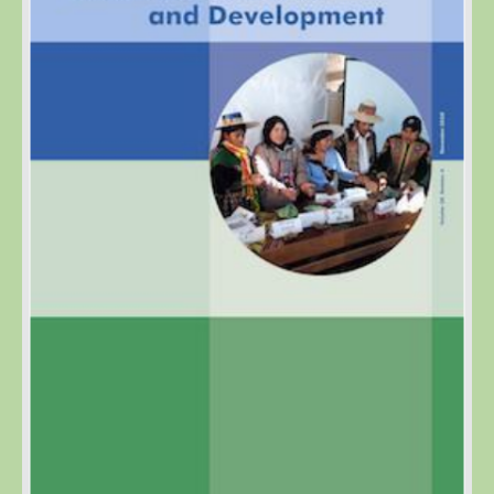
Sur y Africa (R4D)
Academia Virtual para la Sustentabilidad
Alimentaria (VFSA)
Descargas
3. Libros y Tesis
Fotos E Imagenes
APT Sucre
APT Brasil
Blog
Contacto
VI Congreso Latinoamericano de Etnobiología del
24 al 28 de septiembre 2019 Sucre – Bolivia